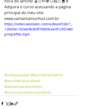
hora do lanche! 🍎🍊🍉🍇🍞🧀🥚🧁🥤 
Adquira o curso acessando a página 
principal do meu site: 
www.samantamunhoz.com.br
https://video.wixstatic.com/video/e53dc1_
12b65ec182eb4b3b9f70609cee3f1295/480
p/mp4/file.mp4
#voltaasaulas
#lancheirainfantil
#lancheirasaudavel
#alimentacaoinfantil
#nutricaomaternoinfantil