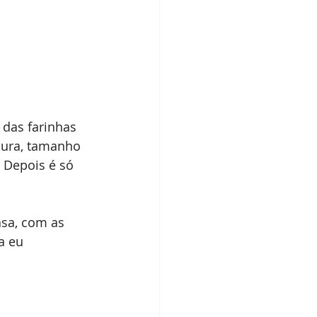
 das farinhas 
cura, tamanho 
 Depois é só 
sa, com as 
a eu 