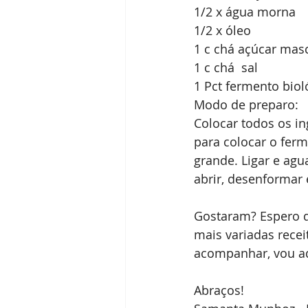
1/2 x água morna
1/2 x óleo 
1 c chá açúcar mas
1 c chá  sal
1 Pct fermento biol
Modo de preparo:
Colocar todos os in
para colocar o ferm
grande. Ligar e agu
abrir, desenformar 
Gostaram? Espero q
mais variadas rece
acompanhar, vou a
Abraços!