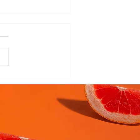
 se preparar para a
odução alimentar do
ê?