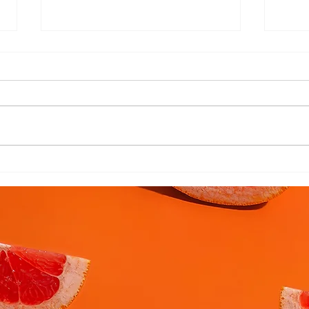
Pão de queijo saudável para
Como
os bebês
intr
beb