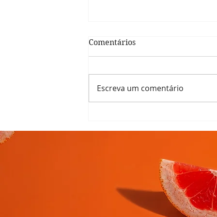
Comentários
Escreva um comentário
Como o estilo parental
influencia na alimentação
das crianças?