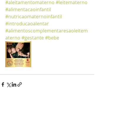
#aleitamentomaterno
#leitematerno
#alimentacaoinfantil
#nutricaomaternoinfantil
#introducaoalentar
#alimentoscomplementaresaoleitem
aterno
#gestante
#bebe
Posts recentes
Ver tudo