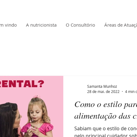
m vindo
A nutricionista
O Consultório
Áreas de Atuaç
Samanta Munhoz
28 de mai. de 2022
4 min d
Como o estilo pare
alimentação das c
Sabiam que o estilo de con
pelo principal cuidador so