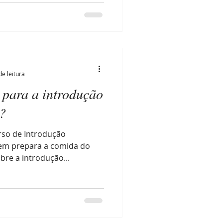
de leitura
 para a introdução
?
rso de Introdução
uem prepara a comida do
re a introdução...