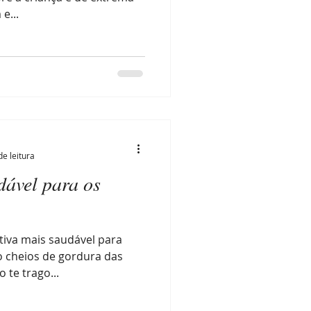
e...
de leitura
dável para os
tiva mais saudável para
jo cheios de gordura das
 te trago...