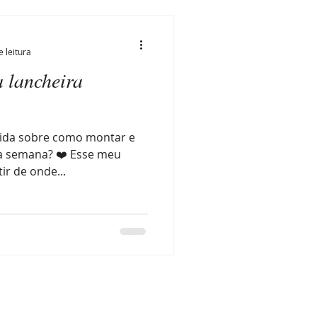
e leitura
 lancheira
úvida sobre como montar e
 a semana? ❤️ Esse meu
ir de onde...