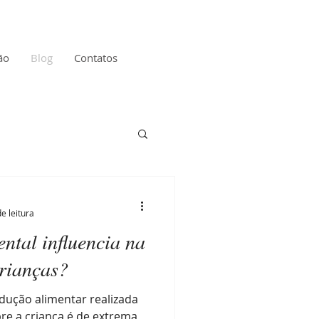
ão
Blog
Contatos
e leitura
ntal influencia na
rianças?
dução alimentar realizada
bre a criança é de extrema